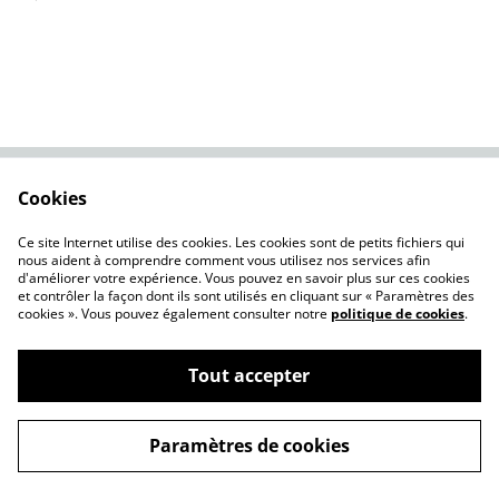
Cookies
Contactez-nous
Conditions
Politique de
Politique de cookies
Ce site Internet utilise des cookies. Les cookies sont de petits fichiers qui
confidentialité
nous aident à comprendre comment vous utilisez nos services afin
d'améliorer votre expérience. Vous pouvez en savoir plus sur ces cookies
et contrôler la façon dont ils sont utilisés en cliquant sur « Paramètres des
cookies ». Vous pouvez également consulter notre
politique de cookies
.
Tout accepter
©
2026
ATELIER AGAMI
Paramètres de cookies
powered by