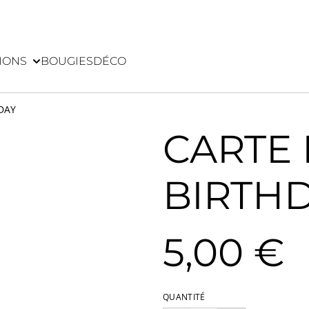
IONS
BOUGIES
DÉCO
DAY
CARTE 
BIRTH
5,00 €
QUANTITÉ