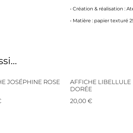
• Création & réalisation : A
• Matière : papier texturé 
i...
HE JOSÉPHINE ROSE
AFFICHE LIBELLULE
DORÉE
€
20,00 €