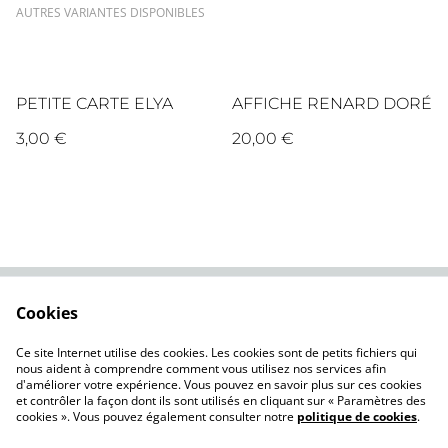
AUTRES VARIANTES DISPONIBLES
PETITE CARTE ELYA
AFFICHE RENARD DORÉ
3,00 €
20,00 €
Cookies
Contactez-nous
Conditions
Politique de
Politique de cookies
Ce site Internet utilise des cookies. Les cookies sont de petits fichiers qui
confidentialité
nous aident à comprendre comment vous utilisez nos services afin
d'améliorer votre expérience. Vous pouvez en savoir plus sur ces cookies
et contrôler la façon dont ils sont utilisés en cliquant sur « Paramètres des
cookies ». Vous pouvez également consulter notre
politique de cookies
.