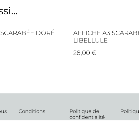
i...
 SCARABÉE DORÉ
AFFICHE A3 SCARAB
LIBELLULE
28,00 €
ous
Conditions
Politique de
Politiq
confidentialité